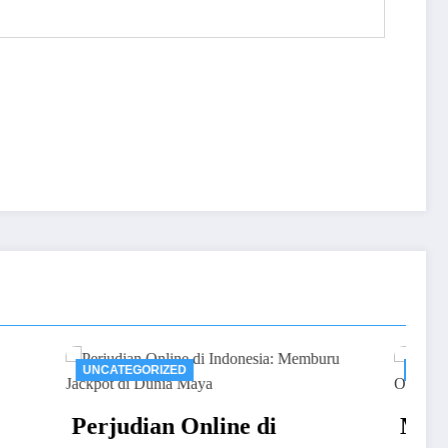
UNCATEGORIZED
e di
Mengungkap Rahasia