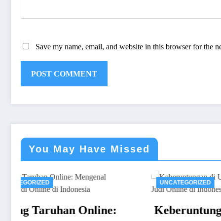
Save my name, email, and website in this browser for the n
You May Have Missed
UNCATEGORIZED
UNCA
Keberuntungan di Ujung