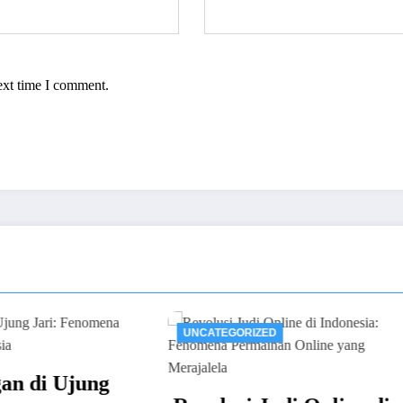
ext time I comment.
TEGORIZED
UNCATEGORIZED
Perjudian Onlin