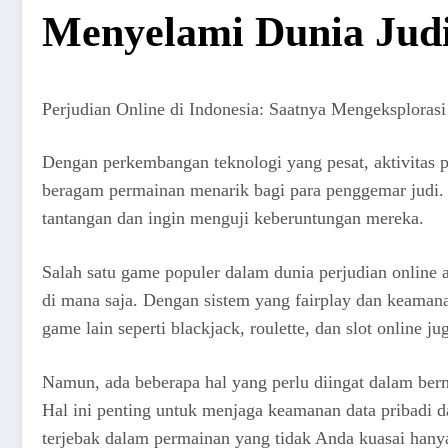
Menyelami Dunia Judi
Perjudian Online di Indonesia: Saatnya Mengeksplora
Dengan perkembangan teknologi yang pesat, aktivitas p
beragam permainan menarik bagi para penggemar judi. 
tantangan dan ingin menguji keberuntungan mereka.
Salah satu game populer dalam dunia perjudian online 
di mana saja. Dengan sistem yang fairplay dan keamana
game lain seperti blackjack, roulette, dan slot online j
Namun, ada beberapa hal yang perlu diingat dalam berma
Hal ini penting untuk menjaga keamanan data pribadi 
terjebak dalam permainan yang tidak Anda kuasai hanya