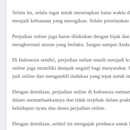
Selain itu, selalu ingat untuk menetapkan batas waktu
menjadi kebiasaan yang merugikan. Selalu prioritaskan
Perjudian online juga harus dilakukan dengan bijak dan
menghormati aturan yang berlaku. Jangan sampai Anda te
Di Indonesia sendiri, perjudian online masih menjadi 
online juga memiliki dampak negatif bagi masyarakat. 
judi online dan mengambil tindakan yang tepat untuk m
Dengan demikian, perjudian online di Indonesia memang
dalam memanfaatkannya dan tidak terjebak dalam prakt
kehidupan nyata dan dunia perjudian online.
Dengan demikian, artikel ini mengajak pembaca untuk l