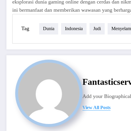
eksplorasi dunia gaming online dengan cerdas dan nikma
ini bermanfaat dan memberikan wawasan yang berharga
Tag
Dunia
Indonesia
Judi
Menyelam
Fantasticser
Add your Biographical
View All Posts