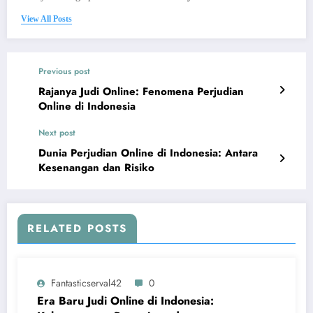
View All Posts
Previous post
Rajanya Judi Online: Fenomena Perjudian
Online di Indonesia
Next post
Dunia Perjudian Online di Indonesia: Antara
Kesenangan dan Risiko
RELATED POSTS
Fantasticserval42
0
Era Baru Judi Online di Indonesia: