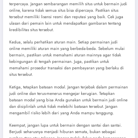
terpercaya. Jangan sembarangan memilih situs untuk bermain judi
online, karena tidak semua situs bisa dipercaya. Pastikan situs
tersebut memiliki lisensi resmi dan reputasi yang baik. Cek juga
ulasan dari pemain lain untuk mendapatkan gambaran tentang
kredibilitas situs tersebut.
Kedua, selalu perhatikan aturan main. Setiap permainan judi
online memiliki aturan main yang berbeda-beda. Sebelum mulai
bermain, pastikan untuk memahami aturan mainnya agar tidak
kebingungan di tengah permainan. Juga, pastikan untuk
memahami prosedur transaksi dan pembayaran yang berlaku di
situs tersebut.
Ketiga, tetapkan batasan modal. Jangan terjebak dalam permainan
judi online dan terus-menerus mengejar kerugian. Tetapkan
batasan modal yang bisa Anda gunakan untuk bermain judi online
dan disiplinlah untuk tidak melebihi batasan tersebut. Jangan
mengambil risiko lebih dari yang Anda mampu tanggung.
Keempat, jangan lupa untuk bermain dengan santai dan santai.
Berjudi seharusnya menjadi hiburan semata, bukan sebagai