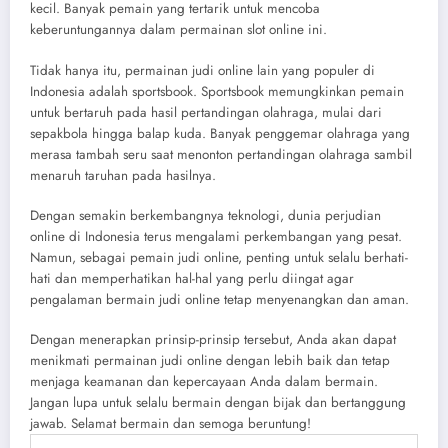
kecil. Banyak pemain yang tertarik untuk mencoba
keberuntungannya dalam permainan slot online ini.
Tidak hanya itu, permainan judi online lain yang populer di
Indonesia adalah sportsbook. Sportsbook memungkinkan pemain
untuk bertaruh pada hasil pertandingan olahraga, mulai dari
sepakbola hingga balap kuda. Banyak penggemar olahraga yang
merasa tambah seru saat menonton pertandingan olahraga sambil
menaruh taruhan pada hasilnya.
Dengan semakin berkembangnya teknologi, dunia perjudian
online di Indonesia terus mengalami perkembangan yang pesat.
Namun, sebagai pemain judi online, penting untuk selalu berhati-
hati dan memperhatikan hal-hal yang perlu diingat agar
pengalaman bermain judi online tetap menyenangkan dan aman.
Dengan menerapkan prinsip-prinsip tersebut, Anda akan dapat
menikmati permainan judi online dengan lebih baik dan tetap
menjaga keamanan dan kepercayaan Anda dalam bermain.
Jangan lupa untuk selalu bermain dengan bijak dan bertanggung
jawab. Selamat bermain dan semoga beruntung!