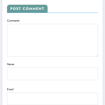
POST COMMENT
Comments
Name
Email