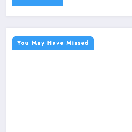
You May Have Missed