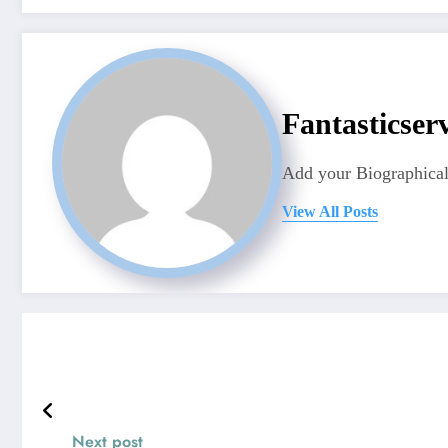
Fantasticser
Add your Biographical
View All Posts
Next post