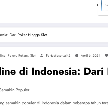
nesia: Dari Poker Hingga Slot
,
,
,
line
Poker
Rekam
Slot
Fantasticserval42
April 6, 2024
ine di Indonesia: Dari
 Semakin Populer
yang semakin populer di Indonesia dalam beberapa tahun ter