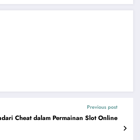
Previous post
ari Cheat dalam Permainan Slot Online