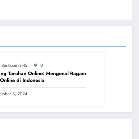
ntasticserval42
0
ang Taruhan Online: Mengenal Ragam
 Online di Indonesia
ctober 3, 2024