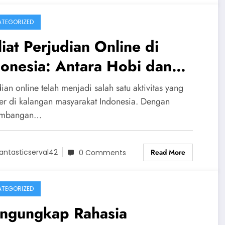
TEGORIZED
iat Perjudian Online di
onesia: Antara Hobi dan
canduan
ian online telah menjadi salah satu aktivitas yang
er di kalangan masyarakat Indonesia. Dengan
embangan…
Read More
antasticserval42
0 Comments
TEGORIZED
ngungkap Rahasia