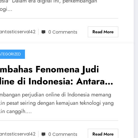
esia" Dalam era digital ini, perkembangan
logi…
Read More
antasticserval42
0 Comments
TEGORIZED
mbahas Fenomena Judi
ine di Indonesia: Antara
untungan dan Risiko
mbangan perjudian online di Indonesia memang
in pesat seiring dengan kemajuan teknologi yang
in canggih.…
Read More
antasticserval42
0 Comments