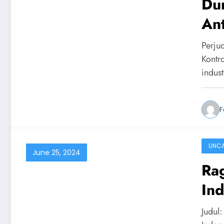
Dun
An
Kas
Perju
Kontro
indus
F
UNCA
June 25, 2024
Rag
Ind
Sp
Judul