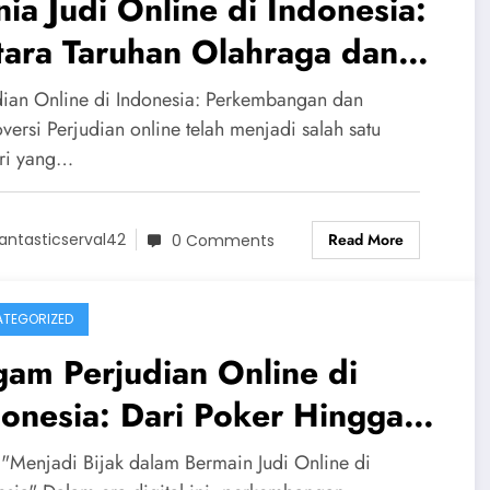
ia Judi Online di Indonesia:
tara Taruhan Olahraga dan
ino Online
dian Online di Indonesia: Perkembangan dan
versi Perjudian online telah menjadi salah satu
tri yang…
Read More
antasticserval42
0 Comments
TEGORIZED
am Perjudian Online di
onesia: Dari Poker Hingga
ortsbook
: "Menjadi Bijak dalam Bermain Judi Online di