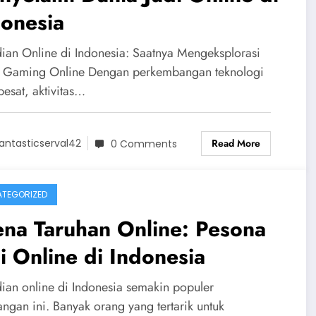
donesia
dian Online di Indonesia: Saatnya Mengeksplorasi
 Gaming Online Dengan perkembangan teknologi
pesat, aktivitas…
Read More
antasticserval42
0 Comments
TEGORIZED
na Taruhan Online: Pesona
i Online di Indonesia
dian online di Indonesia semakin populer
angan ini. Banyak orang yang tertarik untuk