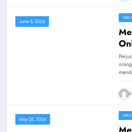
UNCA
June 5, 2024
Me
Onl
hin
Perju
orang
mend
F
UNCA
May 26, 2024
Men