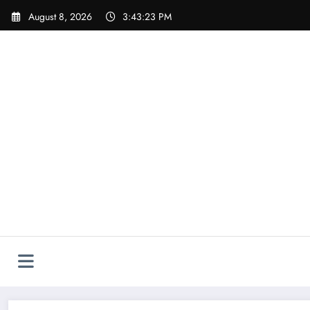
Skip
August 8, 2026
3:43:24 PM
to
content