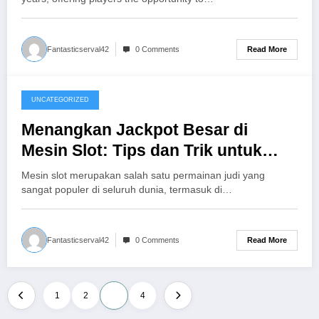
Read More
Fantasticserval42
0 Comments
UNCATEGORIZED
March 2, 2024
Menangkan Jackpot Besar di
Mesin Slot: Tips dan Trik untuk
Para Pencinta Judi Slot
Mesin slot merupakan salah satu permainan judi yang
sangat populer di seluruh dunia, termasuk di…
Read More
Fantasticserval42
0 Comments
Posts
1
2
3
4
pagination