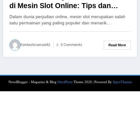
di Mesin Slot Online: Tips dan
Strategi Terbaik
Dalam dunia perjudian online, mesin slot merupakan salah
satu permainan yang paling populer dan menarik…
Fantasticserval42
0 Comments
Read More
NewsBlogger - Magazine & Blog
WordPress
Theme 2026 | Powered By
SpiceThemes