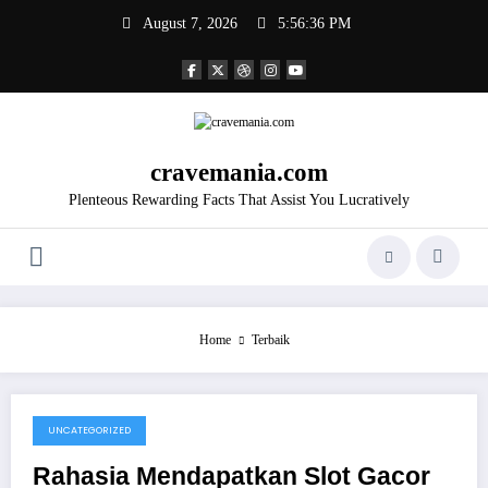
Skip
August 7, 2026
5:56:36 PM
to
content
cravemania.com
Plenteous Rewarding Facts That Assist You Lucratively
Home
Terbaik
UNCATEGORIZED
March 7, 2024
Rahasia Mendapatkan Slot Gacor