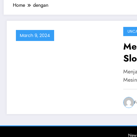
Home
dengan
UNCA
March 9, 2024
Me
Slo
Mes
Menja
An
Mesin
F
News